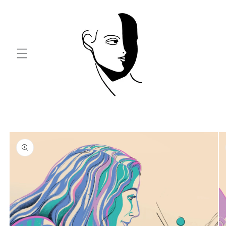
Skip to
content
Skip to
product
information